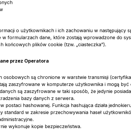
bnych
ów
formacji o użytkownikach i ich zachowaniu w następujący 
w formularzach dane, które zostają wprowadzone do sy
 końcowych plików cookie (tzw. „ciasteczka”).
ane przez Operatora
 osobowych są chronione w warstwie transmisji (certyfika
tają zaszyfrowane w komputerze użytkownika i mogą być 
ych są zaszyfrowane w taki sposób, że jedynie posiadają
radzenia bazy danych z serwera.
postaci hashowanej. Funkcja hashująca działa jednokierun
sny standard w zakresie przechowywania haseł użytkownik
dministracyjne.
nie wykonuje kopie bezpieczeństwa.