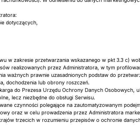
 rachunkowości). W odniesieniu do danych marketingowych
ratora:
ie dotyczących,
ciwu w zakresie przetwarzania wskazanego w pkt 3.3 c) 
sów realizowanych przez Administratora, w tym profilowa
nia ważnych prawnie uzasadnionych podstaw do przetwarz
nia, dochodzenia lub obrony roszczeń.
e skarga do Prezesa Urzędu Ochrony Danych Osobowych, ul
ne, lecz niezbędne do obsługi Serwisu.
wane czynności polegające na zautomatyzowanym podejmow
owy oraz w celu prowadzenia przez Administratora marke
ajów trzecich w rozumieniu przepisów o ochronie danyc