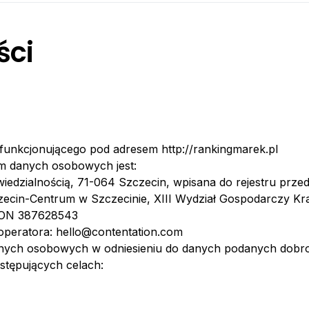
ści
 funkcjonującego pod adresem http://rankingmarek.pl
m danych osobowych jest:
iedzialnością, 71-064 Szczecin, wpisana do rejestru prz
ecin-Centrum w Szczecinie, XIII Wydział Gospodarczy K
GON 387628543
operatora:
hello@contentation.com
anych osobowych w odniesieniu do danych podanych dobro
stępujących celach: