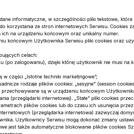
wią dane informatyczne, w szczególności pliki tekstowe, 
o korzystania ze stron internetowych Serwisu. Cookies za
 ich na urządzeniu końcowym oraz unikalny numer.
u końcowym Użytkownika Serwisu pliki cookies oraz uzys
pujących celach:
su (po zalogowaniu), dzięki której użytkownik nie musi na
j w części „Istotne techniki marketingowe”;
icze rodzaje plików cookies: „sesyjne” (session cookies) 
óre przechowywane są w urządzeniu końcowym Użytkownika
nia (przeglądarki internetowej). „Stałe” pliki cookies 
ametrach plików cookies lub do czasu ich usunięcia prze
nternetowych (przeglądarka internetowa) zazwyczaj domy
nika. Użytkownicy Serwisu mogą dokonać zmiany ustawień
liwe jest także automatyczne blokowanie plików cookies S