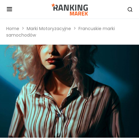
Home
Marki Motoryzacyjne
Francuskie marki
samochodów