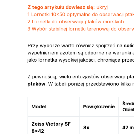
Z tego artykułu dowiesz się:
ukryj
1
Lornetki 10×50 optymalne do obserwacji pta
2
Lornetki do obserwacji ptaków morskich
3
Wybór stabilnej lornetki terenowej do obser
Przy wyborze warto również spojrzeć na
soli
wypełnieniem azotem są odporne na warunki 
jako lornetka wysokiej jakości, chroniąca przed
Z pewnością, wielu entuzjastów obserwacji pt
ptaków
. W tabeli poniżej przedstawiono kilka
Śred
Model
Powiększenie
Obie
Zeiss Victory SF
8x
42 
8×42