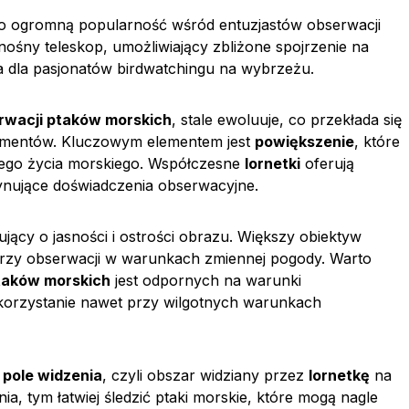
ło ogromną popularność wśród entuzjastów obserwacji
nośny teleskop, umożliwiający zbliżone spojrzenie na
ia dla pasjonatów birdwatchingu na wybrzeżu.
rwacji ptaków morskich
, stale ewoluuje, co przekłada się
trumentów. Kluczowym elementem jest
powiększenie
, które
siego życia morskiego. Współczesne
lornetki
oferują
ynujące doświadczenia obserwacyjne.
jący o jasności i ostrości obrazu. Większy obiektyw
 przy obserwacji w warunkach zmiennej pogody. Warto
ptaków morskich
jest odpornych na warunki
korzystanie nawet przy wilgotnych warunkach
a
pole widzenia
, czyli obszar widziany przez
lornetkę
na
a, tym łatwiej śledzić ptaki morskie, które mogą nagle