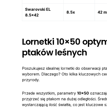
Swarovski EL
8.5x
42 
8.5×42
Lornetki 10×50 opty
ptaków leśnych
Poszukujesz idealnej lornetki do obserwacji p
wyborem. Dlaczego? Oto kilka kluczowych cech
przyrody.
Przede wszystkim, parametry
10×50
oznaczają
przyjrzeć się ptakom na dużej odległości. Śr
wystarczającą ilość światła, co jest kluczowe