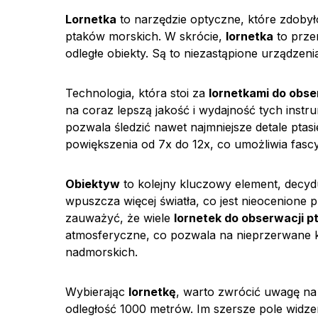
Lornetka
to narzędzie optyczne, które zdoby
ptaków morskich. W skrócie,
lornetka
to prze
odległe obiekty. Są to niezastąpione urządzen
Technologia, która stoi za
lornetkami do obse
na coraz lepszą jakość i wydajność tych ins
pozwala śledzić nawet najmniejsze detale pta
powiększenia od 7x do 12x, co umożliwia fasc
Obiektyw
to kolejny kluczowy element, decydu
wpuszcza więcej światła, co jest nieocenione
zauważyć, że wiele
lornetek do obserwacji 
atmosferyczne, co pozwala na nieprzerwane 
nadmorskich.
Wybierając
lornetkę
, warto zwrócić uwagę n
odległość 1000 metrów. Im szersze pole widzeni