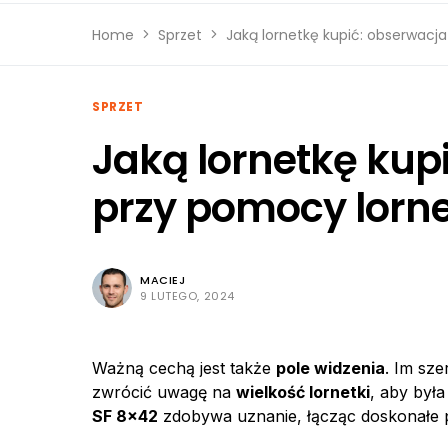
Home
Sprzet
Jaką lornetkę kupić: obserwacj
SPRZET
Jaką lornetkę kup
przy pomocy lorne
MACIEJ
9 LUTEGO, 2024
Ważną cechą jest także
pole widzenia
. Im sze
zwrócić uwagę na
wielkość lornetki
, aby był
SF 8×42
zdobywa uznanie, łącząc doskonałe 