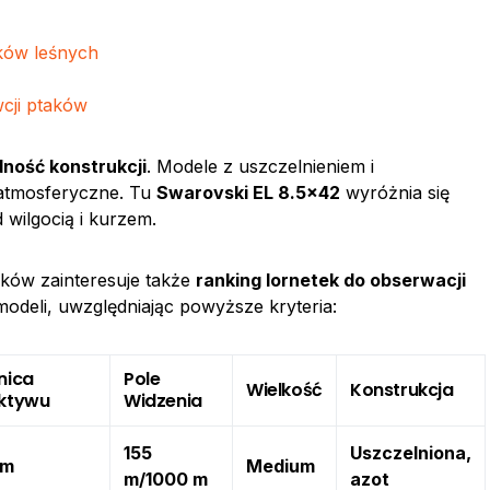
ków leśnych
wcji ptaków
dność konstrukcji
. Modele z uszczelnieniem i
atmosferyczne. Tu
Swarovski EL 8.5×42
wyróżnia się
 wilgocią i kurzem.
aków zainteresuje także
ranking lornetek do obserwacji
 modeli, uwzględniając powyższe kryteria:
nica
Pole
Wielkość
Konstrukcja
ktywu
Widzenia
155
Uszczelniona,
mm
Medium
m/1000 m
azot