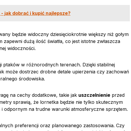
- jak dobrać i kupić najlepsze?
any będzie widoczny dziesięciokrotnie większy niż gołym
apewni dużą ilość światła, co jest istotne zwłaszcza
ej widoczności.
ji ptaków w różnorodnych terenach. Dzięki stabilnej
wnik może dostrzec drobne detale upierzenia czy zachowań
uralnego środowiska.
wagę na cechy dodatkowe, takie jak
uszczelnienie
przed
metry sprawią, że lornetka będzie nie tylko skutecznym
 i odpornym na trudne warunki atmosferyczne sprzętem.
alnych preferencji oraz planowanego zastosowania. Czy