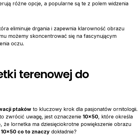
rują różne opcje, a popularne są te z polem widzenia
tóra eliminuje drgania i zapewnia klarowność obrazu
temu możemy skoncentrować się na fascynującym
enia oczu.
etki terenowej do
rwacji ptaków
to kluczowy krok dla pasjonatów ornitologii.
to zwrócić uwagę, jest oznaczenie
10×50
, które określa
o, że lornetka ma dziesięciokrotne powiększenie obrazu
 10×50 co to znaczy
dokładnie?