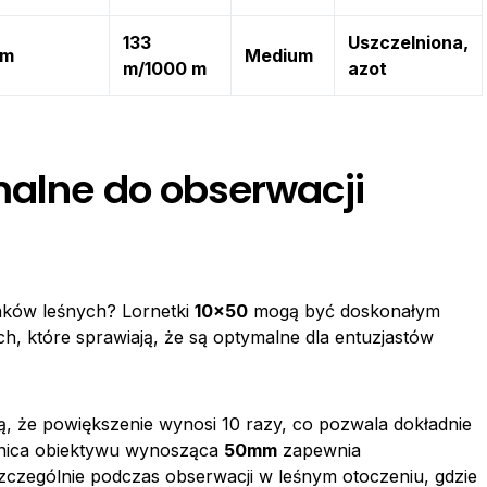
133
Uszczelniona,
mm
Medium
m/1000 m
azot
malne do obserwacji
taków leśnych? Lornetki
10×50
mogą być doskonałym
, które sprawiają, że są optymalne dla entuzjastów
, że powiększenie wynosi 10 razy, co pozwala dokładnie
ednica obiektywu wynosząca
50mm
zapewnia
 szczególnie podczas obserwacji w leśnym otoczeniu, gdzie