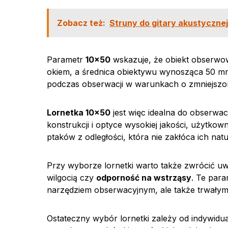
Zobacz też:
Struny do gitary akustycznej 
Parametr
10×50
wskazuje, że obiekt obserwow
okiem, a średnica obiektywu wynosząca 50 mm z
podczas obserwacji w warunkach o zmniejszon
Lornetka 10×50
jest więc idealna do obserwac
konstrukcji i optyce wysokiej jakości, użytko
ptaków z odległości, która nie zakłóca ich nat
Przy wyborze lornetki warto także zwrócić u
wilgocią czy
odporność na wstrząsy
. Te para
narzędziem obserwacyjnym, ale także trwałym
Ostateczny wybór lornetki zależy od indywidu