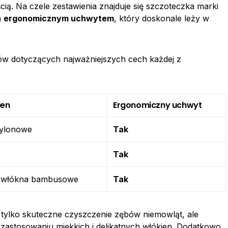
ią. Na czele zestawienia znajduje się szczoteczka marki
m
ergonomicznym uchwytem
, który doskonale leży w
łów dotyczących najważniejszych cech każdej z
ien
Ergonomiczny uchwyt
nylonowe
Tak
Tak
e włókna bambusowe
Tak
tylko skuteczne czyszczenie zębów niemowląt, ale
 zastosowaniu miękkich i delikatnych włókien. Dodatkowo,