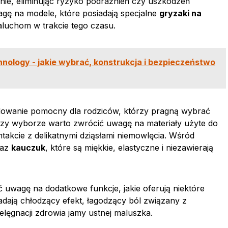
nie, eliminując ryzyko podrażnień czy uszkodzeń
agę na modele, które posiadają specjalne
gryzaki na
luchom w trakcie tego czasu.
nology - jakie wybrać, konstrukcja i bezpieczeństwo
dowanie pomocny dla rodziców, którzy pragną wybrać
Przy wyborze warto zwrócić uwagę na materiały użyte do
takcie z delikatnymi dziąsłami niemowlęcia. Wśród
az
kauczuk
, które są miękkie, elastyczne i niezawierają
 uwagę na dodatkowe funkcje, jakie oferują niektóre
adają chłodzący efekt, łagodzący ból związany z
lęgnacji zdrowia jamy ustnej maluszka.