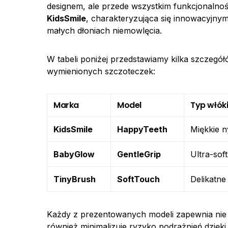
designem, ale przede wszystkim funkcjonalnośc
KidsSmile
, charakteryzująca się innowacyjny
małych dłoniach niemowlęcia.
W tabeli poniżej przedstawiamy kilka szczegó
wymienionych szczoteczek:
Marka
Model
Typ włók
KidsSmile
HappyTeeth
Miękkie 
BabyGlow
GentleGrip
Ultra-soft
TinyBrush
SoftTouch
Delikatn
Każdy z prezentowanych modeli zapewnia nie 
również minimalizuje ryzyko podrażnień dzięki