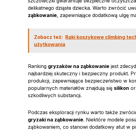
szczoteczki gwarantuje bezpieczne oczyszcza
delikatnego dziąsła dziecka. Warto zwrócić uw
ząbkowanie
, zapewniające dodatkową ulgę ma
Zobacz też:
Raki koszykowe climbing tech
użytkowania
Ranking
gryzaków na ząbkowanie
jest zdecy
najbardziej skuteczny i bezpieczny produkt. 
produkcji, zapewniające bezpieczeństwo w kon
popularnych materiałów znajdują się
silikon
or
szkodliwych substancji.
Podczas eksploracji rynku warto także zwrócić
gryzaki na ząbkowanie
. Niektóre modele posi
ząbkowaniem, co stanowi dodatkowy atut w pie