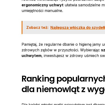
ergonomiczny uchwyt
ułatwia samodzielne m
umiejętności manualne.
Zobacz też:
Najlepsza włóczka do szydeł
Pamiętaj, że regularne dbanie o higienę jamy u
zdrowych zębów w przyszłości. Wybierając
s
uchwytem
, inwestujesz w zdrowy uśmiech sw
Ranking popularnyc
dla niemowląt z w
Dla każdej młodej matki priorytetem jest dban