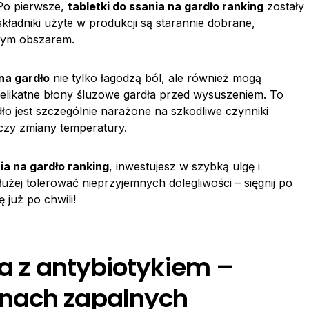
 Po pierwsze,
tabletki do ssania na gardło ranking
zostały
kładniki użyte w produkcji są starannie dobrane,
tym obszarem.
 na gardło
nie tylko łagodzą ból, ale również mogą
 delikatne błony śluzowe gardła przed wysuszeniem. To
ło jest szczególnie narażone na szkodliwe czynniki
czy zmiany temperatury.
nia na gardło ranking
, inwestujesz w szybką ulgę i
żej tolerować nieprzyjemnych dolegliwości – sięgnij po
już po chwili!
ła z antybiotykiem –
nach zapalnych