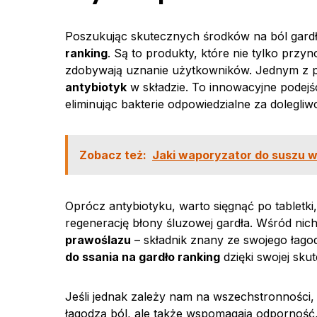
Poszukując skutecznych środków na ból gard
ranking
. Są to produkty, które nie tylko prz
zdobywają uznanie użytkowników. Jednym z p
antybiotyk
w składzie. To innowacyjne podej
eliminując bakterie odpowiedzialne za dolegliwo
Zobacz też:
Jaki waporyzator do suszu w
Oprócz antybiotyku, warto sięgnąć po tabletki,
regenerację błony śluzowej gardła. Wśród nic
prawoślazu
– składnik znany ze swojego łago
do ssania na gardło ranking
dzięki swojej sku
Jeśli jednak zależy nam na wszechstronności
łagodzą ból, ale także wspomagają odporność, 