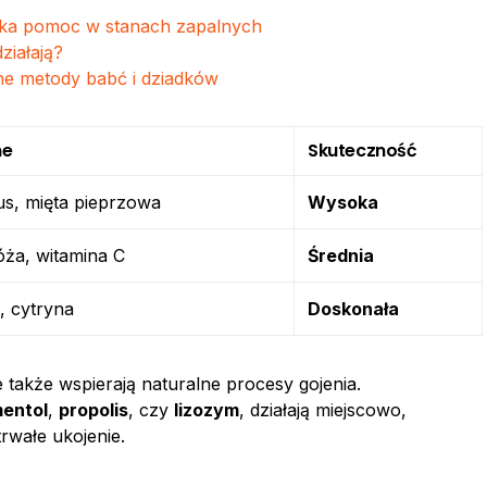
zybka pomoc w stanach zapalnych
ziałają?
e metody babć i dziadków
ne
Skuteczność
tus, mięta pieprzowa
Wysoka
róża, witamina C
Średnia
a, cytryna
Doskonała
e także wspierają naturalne procesy gojenia.
entol
,
propolis
, czy
lizozym
, działają miejscowo,
rwałe ukojenie.