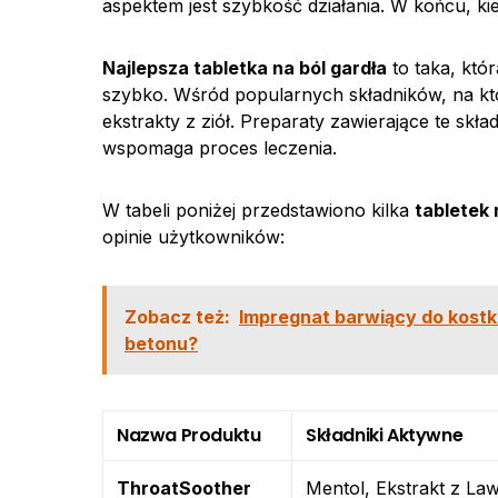
aspektem jest szybkość działania. W końcu, ki
Najlepsza tabletka na ból gardła
to taka, któr
szybko. Wśród popularnych składników, na któ
ekstrakty z ziół. Preparaty zawierające te skł
wspomaga proces leczenia.
W tabeli poniżej przedstawiono kilka
tabletek 
opinie użytkowników:
Zobacz też:
Impregnat barwiący do kostki
betonu?
Nazwa Produktu
Składniki Aktywne
ThroatSoother
Mentol, Ekstrakt z La