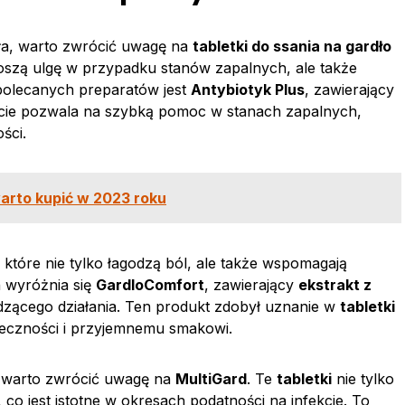
ła, warto zwrócić uwagę na
tabletki do ssania na gardło
ynoszą ulgę w przypadku stanów zapalnych, ale także
olecanych preparatów jest
Antybiotyk Plus
, zawierający
ście pozwala na szybką pomoc w stanach zapalnych,
ści.
arto kupić w 2023 roku
 które nie tylko łagodzą ból, ale także wspomagają
h wyróżnia się
GardloComfort
, zawierający
ekstrakt z
dzącego działania. Ten produkt zdobył uznanie w
tabletki
teczności i przyjemnemu smakowi.
, warto zwrócić uwagę na
MultiGard
. Te
tabletki
nie tylko
co jest istotne w okresach podatności na infekcje. To