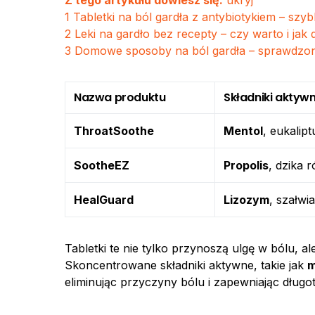
Z tego artykułu dowiesz się:
ukryj
1
Tabletki na ból gardła z antybiotykiem – s
2
Leki na gardło bez recepty – czy warto i jak d
3
Domowe sposoby na ból gardła – sprawdzon
Nazwa produktu
Składniki aktyw
ThroatSoothe
Mentol
, eukalip
SootheEZ
Propolis
, dzika 
HealGuard
Lizozym
, szałwi
Tabletki te nie tylko przynoszą ulgę w bólu, al
Skoncentrowane składniki aktywne, takie jak
m
eliminując przyczyny bólu i zapewniając długot