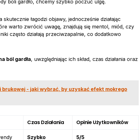
edy boli gardło, chcemy szybko poczuć ulgę.
a skutecznie łagodzi objawy, jednocześnie działając
re warto zwrócić uwagę, znajdują się mentol, miód, czy
adniki często działają przeciwzapalnie, co dodatkowo
na ból gardła
, uwzględniając ich skład, czas działania oraz
 brukowej - jaki wybrać, by uzyskać efekt mokrego
Czas Działania
Opinie Użytkowników
wendy
Szybko
5/5