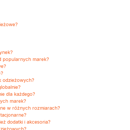
zieżowe?
rynek?
od popularnych marek?
we?
e?
ek odzieżowych?
lobalnie?
ie dla każdego?
wych marek?
pne w różnych rozmiarach?
stacjonarne?
ż dodatki i akcesoria?
dzieżowych?