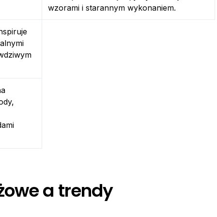
wzorami i starannym wykonaniem.
nspiruje
kalnymi
rawdziwym
na
ody,
dami
żowe a trendy