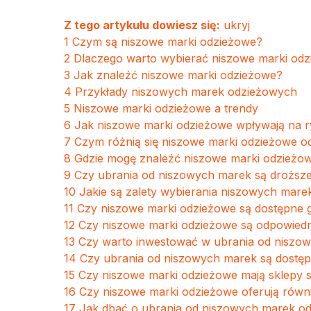
Z tego artykułu dowiesz się:
ukryj
1
Czym są niszowe marki odzieżowe?
2
Dlaczego warto wybierać niszowe marki od
3
Jak znaleźć niszowe marki odzieżowe?
4
Przykłady niszowych marek odzieżowych
5
Niszowe marki odzieżowe a trendy
6
Jak niszowe marki odzieżowe wpływają na 
7
Czym różnią się niszowe marki odzieżowe 
8
Gdzie mogę znaleźć niszowe marki odzieżo
9
Czy ubrania od niszowych marek są droższ
10
Jakie są zalety wybierania niszowych mar
11
Czy niszowe marki odzieżowe są dostępne g
12
Czy niszowe marki odzieżowe są odpowiedn
13
Czy warto inwestować w ubrania od niszo
14
Czy ubrania od niszowych marek są dostę
15
Czy niszowe marki odzieżowe mają sklepy 
16
Czy niszowe marki odzieżowe oferują równie
17
Jak dbać o ubrania od niszowych marek o