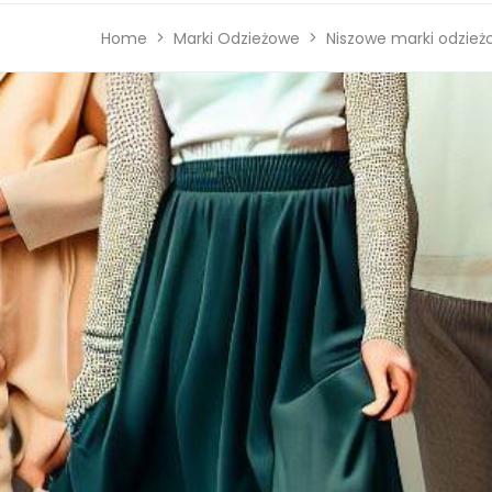
Home
Marki Odzieżowe
Niszowe marki odzie