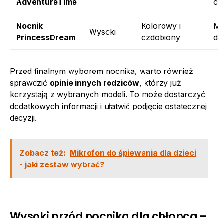
AdventureTime
c
Nocnik
Kolorowy i
M
Wysoki
PrincessDream
ozdobiony
d
Przed finalnym wyborem nocnika, warto również
sprawdzić
opinie innych rodziców
, którzy już
korzystają z wybranych modeli. To może dostarczyć
dodatkowych informacji i ułatwić podjęcie ostatecznej
decyzji.
Zobacz też:
Mikrofon do śpiewania dla dzieci
- jaki zestaw wybrać?
Wysoki przód nocnika dla chłopca –