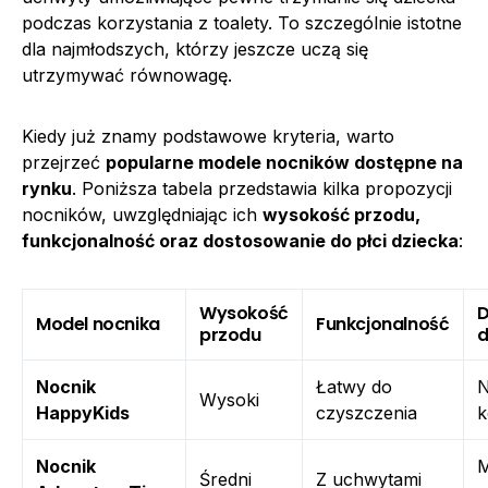
podczas korzystania z toalety. To szczególnie istotne
dla najmłodszych, którzy jeszcze uczą się
utrzymywać równowagę.
Kiedy już znamy podstawowe kryteria, warto
przejrzeć
popularne modele nocników dostępne na
rynku
. Poniższa tabela przedstawia kilka propozycji
nocników, uwzględniając ich
wysokość przodu,
funkcjonalność oraz dostosowanie do płci dziecka
:
Wysokość
D
Model nocnika
Funkcjonalność
przodu
d
Nocnik
Łatwy do
N
Wysoki
HappyKids
czyszczenia
k
Nocnik
M
Średni
Z uchwytami