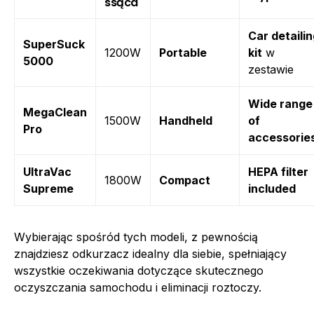
ssąca
Car detaili
SuperSuck
1200W
Portable
kit
w
5000
zestawie
Wide range
MegaClean
1500W
Handheld
of
Pro
accessorie
UltraVac
HEPA filter
1800W
Compact
Supreme
included
Wybierając spośród tych modeli, z pewnością
znajdziesz odkurzacz idealny dla siebie, spełniający
wszystkie oczekiwania dotyczące skutecznego
oczyszczania samochodu i eliminacji roztoczy.