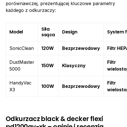
porównawczej, prezentującej kluczowe parametry
każdego z odkurzaczy:
Siła
Model
Design
System fi
ssąca
SonicClean
120W
Bezprzewodowy
Filtr HE
DustMaster
Filtr
150W
Klasyczny
5000
wielost
HandyVac
Filtr
100W
Bezprzewodowy
X3
wielost
Odkurzacz black & decker flexi
pd1200av-xk – opinie i recenzja