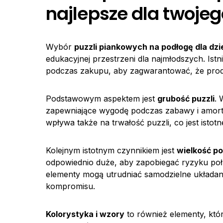
najlepsze dla twojeg
Wybór
puzzli piankowych na podłogę dla dzi
edukacyjnej przestrzeni dla najmłodszych. Ist
podczas zakupu, aby zagwarantować, że produ
Podstawowym aspektem jest
grubość puzzli
. 
zapewniające wygodę podczas zabawy i amort
wpływa także na trwałość puzzli, co jest isto
Kolejnym istotnym czynnikiem jest
wielkość p
odpowiednio duże, aby zapobiegać ryzyku połk
elementy mogą utrudniać samodzielne układani
kompromisu.
Kolorystyka i wzory
to również elementy, któr