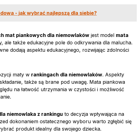
owa - jak wybrać najlepszą dla siebie?
ch mat piankowych dla niemowlaków
jest model
mata
wy, ale także edukacyjne pole do odkrywania dla malucha.
ne dodają aspektu edukacyjnego, rozwijając zdolności
ozycji maty w
rankingach dla niemowlaków
. Aspekty
y składanie, także są brane pod uwagę. Mata piankowa
ędu na łatwość utrzymania w czystości i możliwość
anie.
la niemowlaka z rankingu
to decyzja wpływająca na
rzed dokonaniem ostatecznego wyboru warto zgłębić się
 wybrać produkt idealny dla swojego dziecka.