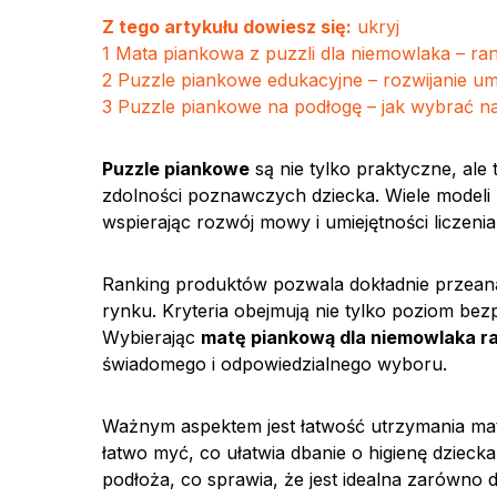
Z tego artykułu dowiesz się:
ukryj
1
Mata piankowa z puzzli dla niemowlaka – rank
2
Puzzle piankowe edukacyjne – rozwijanie um
3
Puzzle piankowe na podłogę – jak wybrać na
Puzzle piankowe
są nie tylko praktyczne, ale 
zdolności poznawczych dziecka. Wiele modeli po
wspierając rozwój mowy i umiejętności liczenia
Ranking produktów pozwala dokładnie przean
rynku. Kryteria obejmują nie tylko poziom bez
Wybierając
matę piankową dla niemowlaka r
świadomego i odpowiedzialnego wyboru.
Ważnym aspektem jest łatwość utrzymania mat
łatwo myć, co ułatwia dbanie o higienę dziec
podłoża, co sprawia, że jest idealna zarówno 