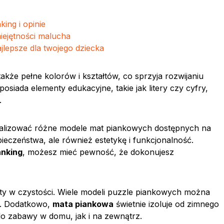
ing i opinie
iejętności malucha
jlepsze dla twojego dziecka
także pełne kolorów i kształtów, co sprzyja rozwijaniu
siada elementy edukacyjne, takie jak litery czy cyfry,
.
alizować różne modele mat piankowych dostępnych na
pieczeństwa, ale również estetykę i funkcjonalność.
anking
, możesz mieć pewność, że dokonujesz
y w czystości. Wiele modeli puzzle piankowych można
ka. Dodatkowo,
mata piankowa
świetnie izoluje od zimnego
do zabawy w domu, jak i na zewnątrz.