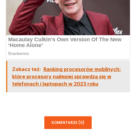
Zobacz też:
Ranking procesorów mobilnych:
które procesory najlepiej sprawdzą się w
telefonach i laptopach w 2023 roku
KOMENTARZE (0)