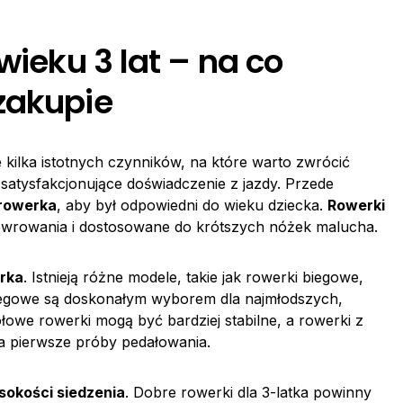
wieku 3 lat – na co
zakupie
eje kilka istotnych czynników, na które warto zwrócić
atysfakcjonujące doświadczenie z jazdy. Przede
 rowerka
, aby był odpowiedni do wieku dziecka.
Rowerki
ewrowania i dostosowane do krótszych nóżek malucha.
erka
. Istnieją różne modele, takie jak rowerki biegowe,
biegowe są doskonałym wyborem dla najmłodszych,
owe rowerki mogą być bardziej stabilne, a rowerki z
na pierwsze próby pedałowania.
sokości siedzenia
. Dobre rowerki dla 3-latka powinny