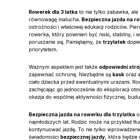
Rowerek dla 3 latka
to nie tylko zabawka, ale
równowagę malucha.
Bezpieczna jazda na ro
ostrożności i właściwej edukacji rodziców. 
rowerka, który powinien być niski, stabilny, 
poruszanie się. Pamiętajmy, że
trzylatek
dopie
priorytetem.
Ważnym aspektem jest także
odpowiedni stró
zapewniać ochronę. Niezbędne są
kask
oraz
ciało dziecka przed ewentualnymi urazami. R
zachęcając go jednocześnie do eksploracji otoc
okazja do wspólnej aktywności fizycznej, budu
Bezpieczna jazda na rowerku dla trzylatka
o
najmłodszych lat. Rodzic może na przykład tł
kontynuować jazdę. To nie tylko wprowadzen
świadomości
bezpiecznej jazdy
, która będzie