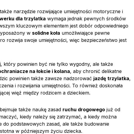
 także narzędzie rozwijające umiejętności motoryczne i
werku dla trzylatka
wymaga jednak pewnych środków
Pierwszym kluczowym elementem jest dobór odpowiedniego
i wyposażony w
solidne koła
umożliwiające pewne
ro rozwija swoje umiejętności, więc bezpieczeństwo jest
j
, który powinien być nie tylko wygodny, ale także
ochraniacze na łokcie i kolana
, aby chronić delikatne
odzic powinien także zawsze nadzorować
jazdę trzylatka
,
zenia i rozwijania umiejętności. To również doskonała
jącej więź między rodzicem a dzieckiem.
bejmuje także naukę zasad
ruchu drogowego
już od
umaczyć, kiedy należy się zatrzymać, a kiedy można
ie do podstawowych zasad, ale także budowanie
 istotna w późniejszym życiu dziecka.