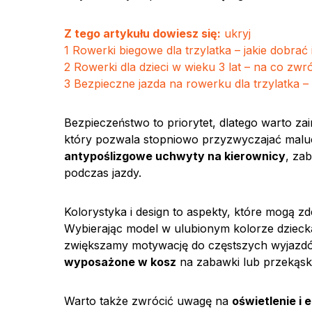
Z tego artykułu dowiesz się:
ukryj
1
Rowerki biegowe dla trzylatka – jakie dobrać i
2
Rowerki dla dzieci w wieku 3 lat – na co zw
3
Bezpieczne jazda na rowerku dla trzylatka 
Bezpieczeństwo to priorytet, dlatego warto
który pozwala stopniowo przyzwyczajać maluc
antypoślizgowe uchwyty na kierownicy
, za
podczas jazdy.
Kolorystyka i design to aspekty, które mogą z
Wybierając model w ulubionym kolorze dzieck
zwiększamy motywację do częstszych wyjazdó
wyposażone w kosz
na zabawki lub przekąski 
Warto także zwrócić uwagę na
oświetlenie i