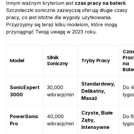
Innym ważnym kryterium jest
czas pracy na baterii
.
Szczoteczki soniczne zazwyczaj oferują długie czasy
pracy, co jest istotne dla wygody użytkowania.
Przyjrzyjmy się teraz kilku modelom, które mogą
przyciągnąć Twoją uwagę w 2023 roku.
Cza
Silnik
Prac
Model
Tryby Pracy
Soniczny
na
Bater
Standardowy,
SonicExpert
30,000
Do 4
Delikatny,
3000
wibracji/min
tygo
Masaż
Czyste, Białe
PowerSonic
40,000
Do 6
Zęby,
Pro
wibracji/min
tygo
Intensywne