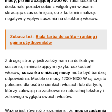
mocy, przekraczającej 2000 W
. Taka suszarka
doskonale poradzi sobie z wilgotnymi włosami,
skracając czas schnięcia, co z kolei minimalizuje
negatywny wpływ suszenia na strukturę włosów.
Zobacz też:
Biała farba do sufitu - ranking i
opinie użytkowników
Z drugiej strony, jeśli zależy nam na delikatnym
suszeniu, minimalizującym ryzyko uszkodzeń
włosów,
suszarka o niższej mocy
może być bardziej
odpowiednia. Modele o mocy 1200-1600 W są często
polecane dla osób o cienkich włosach lub dla tych,
którzy zalewają na zachowanie naturalnej tekstury i
zdrowego wyglądu swoich włosów.
Ważne jest również zrozumienie, że
moc urządzenia