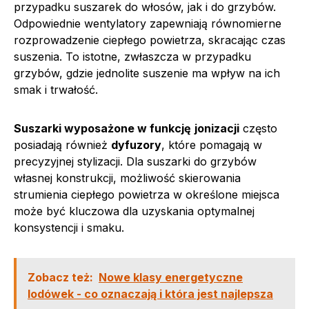
przypadku suszarek do włosów, jak i do grzybów.
Odpowiednie wentylatory zapewniają równomierne
rozprowadzenie ciepłego powietrza, skracając czas
suszenia. To istotne, zwłaszcza w przypadku
grzybów, gdzie jednolite suszenie ma wpływ na ich
smak i trwałość.
Suszarki wyposażone w funkcję
jonizacji
często
posiadają również
dyfuzory
, które pomagają w
precyzyjnej stylizacji. Dla suszarki do grzybów
własnej konstrukcji, możliwość skierowania
strumienia ciepłego powietrza w określone miejsca
może być kluczowa dla uzyskania optymalnej
konsystencji i smaku.
Zobacz też:
Nowe klasy energetyczne
lodówek - co oznaczają i która jest najlepsza