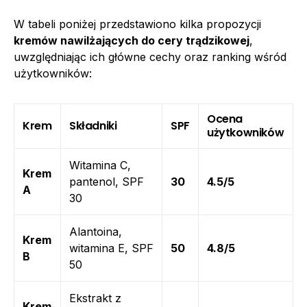
W tabeli poniżej przedstawiono kilka propozycji
kremów nawilżających do cery trądzikowej
,
uwzględniając ich główne cechy oraz ranking wśród
użytkowników:
Ocena
Krem
Składniki
SPF
użytkowników
Witamina C,
Krem
pantenol, SPF
30
4.5/5
A
30
Alantoina,
Krem
witamina E, SPF
50
4.8/5
B
50
Ekstrakt z
Krem