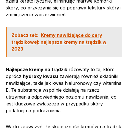
działa keratolitycznie, eliminując martwe komórki
skóry, co przyczynia się do poprawy tekstury skóry i
zmniejszenia zaczerwienień.
Zobacz też:
Kremy nawilżające do cery
trądzikowej: najlepsze kremy na trądzik w
2023
Najlepsze kremy na trądzik
różowaty to te, które
oprócz
hydroxy kwasu
zawierają również składniki
nawilżające, takie jak kwas hialuronowy czy witamina
E. Te substancje wspólnie działają na rzecz
utrzymania odpowiedniego poziomu nawilżenia, co
jest kluczowe zwłaszcza w przypadku skóry
podatnej na podrażnienia.
Warto zauważyć, że skuteczność kremów na trądzik