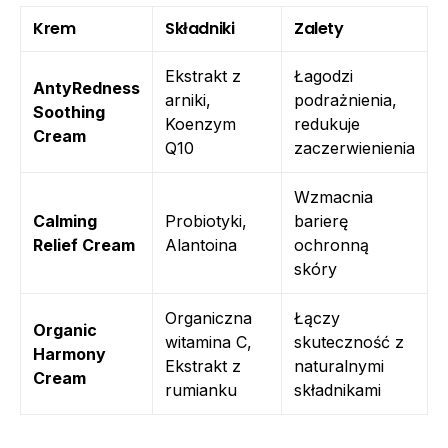
Krem
Składniki
Zalety
Ekstrakt z
Łagodzi
AntyRedness
arniki,
podrażnienia,
Soothing
Koenzym
redukuje
Cream
Q10
zaczerwienienia
Wzmacnia
Calming
Probiotyki,
barierę
Relief Cream
Alantoina
ochronną
skóry
Organiczna
Łączy
Organic
witamina C,
skuteczność z
Harmony
Ekstrakt z
naturalnymi
Cream
rumianku
składnikami