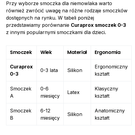
Przy wyborze smoczka dla niemowlaka warto
również zwrócić uwagę na różne rodzaje smoczków
dostępnych na rynku. W tabeli poniżej
przedstawiamy porównanie
Curaprox smoczek 0-3
z innymi popularnymi smoczkami dla dzieci.
Smoczek
Wiek
Materiał
Ergonomia
Curaprox
Ergonomiczny
0-3 lata
Silikon
0-3
kształt
Smoczek
0-6
Klasyczny
Latex
A
miesięcy
kształt
Smoczek
6-12
Anatomiczny
Silikon
B
miesięcy
kształt