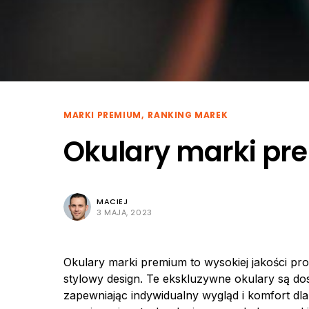
MARKI PREMIUM
RANKING MAREK
Okulary marki p
MACIEJ
3 MAJA, 2023
Okulary marki premium to wysokiej jakości pro
stylowy design. Te ekskluzywne okulary są d
zapewniając indywidualny wygląd i komfort dl