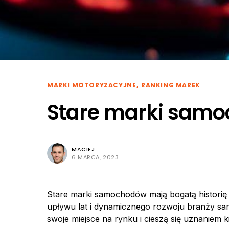
MARKI MOTORYZACYJNE
RANKING MAREK
Stare marki sam
MACIEJ
6 MARCA, 2023
Stare marki samochodów mają bogatą historię 
upływu lat i dynamicznego rozwoju branży sa
swoje miejsce na rynku i cieszą się uznaniem 