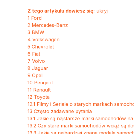
Z tego artykułu dowiesz się:
ukryj
1
Ford
2
Mercedes-Benz
3
BMW
4
Volkswagen
5
Chevrolet
6
Fiat
7
Volvo
8
Jaguar
9
Opel
10
Peugeot
11
Renault
12
Toyota
12.1
Filmy i Seriale o starych markach samoc
13
Często zadawane pytania
13.1
Jakie są najstarsze marki samochodów na 
13.2
Czy stare marki samochodów wciąż są do
13.3
Jakie są najbardziej znane modele samo