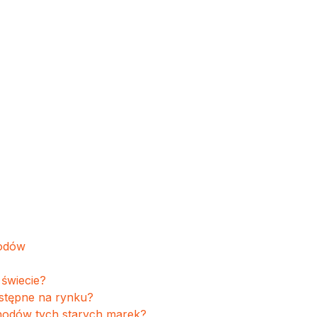
hodów
świecie?
stępne na rynku?
chodów tych starych marek?