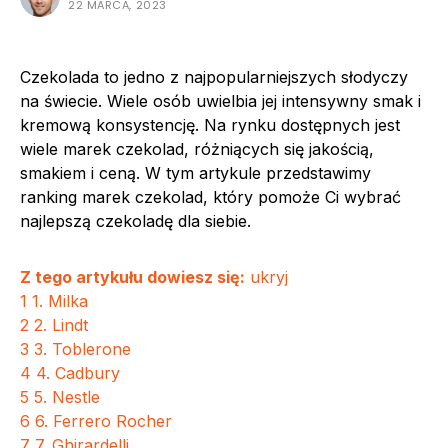
22 MARCA, 2023
Czekolada to jedno z najpopularniejszych słodyczy
na świecie. Wiele osób uwielbia jej intensywny smak i
kremową konsystencję. Na rynku dostępnych jest
wiele marek czekolad, różniących się jakością,
smakiem i ceną. W tym artykule przedstawimy
ranking marek czekolad, który pomoże Ci wybrać
najlepszą czekoladę dla siebie.
Z tego artykułu dowiesz się:
ukryj
1
1. Milka
2
2. Lindt
3
3. Toblerone
4
4. Cadbury
5
5. Nestle
6
6. Ferrero Rocher
7
7. Ghirardelli