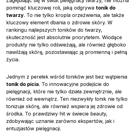
Zagłębiając się w świat pielęgnacji twarzy, nie można
pominąć kluczowej roli, jaką odgrywa
tonik do
twarzy
. To nie tylko kropla orzeźwienia, ale także
kluczowy element dbania o zdrowie skóry. W
rankingu najlepszych toników do twarzy,
skuteczność jest absolutnie priorytetem. Wiodące
produkty nie tylko odświeżają, ale również głęboko
nawilżają skórę, pozostawiając ją promienną i pełną
życia.
Jednym z perełek wśród toników jest bez wątpienia
tonik do picia
. To innowacyjne podejście do
pielęgnacji, które nie tylko działa zewnętrznie, ale
również od wewnątrz. Ten niezwykły tonik nie tylko
tonizuje skórę, ale również wspiera jej zdrowie od
środka. To prawdziwy hit w świecie beauty,
zdobywając uznanie zarówno ekspertów, jak i
entuzjastów pielęgnacji.